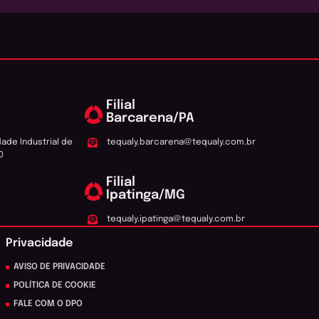
Filial
Barcarena/PA
dade Industrial de
tequaly.barcarena@tequaly.com.br
0
Filial
Ipatinga/MG
tequaly.ipatinga@tequaly.com.br
Privacidade
AVISO DE PRIVACIDADE
POLÍTICA DE COOKIE
FALE COM O DPO