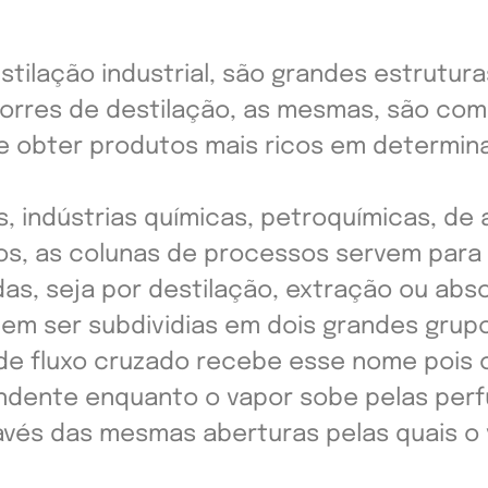
tilação industrial, são grandes estruturas
rres de destilação, as mesmas, são com
e de obter produtos mais ricos em deter
as, indústrias químicas, petroquímicas, de 
ros, as colunas de processos servem para
das, seja por destilação, extração ou abs
em ser subdividias em dois grandes grup
e fluxo cruzado recebe esse nome pois o l
dente enquanto o vapor sobe pelas perf
través das mesmas aberturas pelas quais o