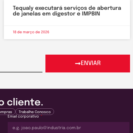
Tequaly executará serviços de abertura
de janelas em digestor e IMPBIN
18 de março de 2026
ENVIAR
 cliente.
Compras
Trabalhe Conosco
Email corporativo