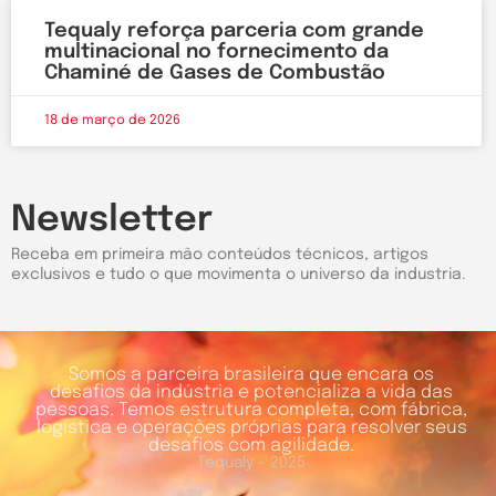
Tequaly reforça parceria com grande
multinacional no fornecimento da
Chaminé de Gases de Combustão
18 de março de 2026
Newsletter
Receba em primeira mão conteúdos técnicos, artigos
exclusivos e tudo o que movimenta o universo da industria.
Somos a parceira brasileira que encara os
desafios da indústria e potencializa a vida das
pessoas. Temos estrutura completa, com fábrica,
logística e operações próprias para resolver seus
desafios com agilidade.
Tequaly - 2025