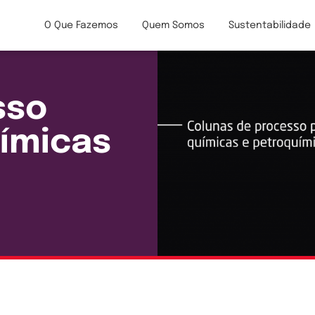
O Que Fazemos
Quem Somos
Sustentabilidade
sso
uímicas