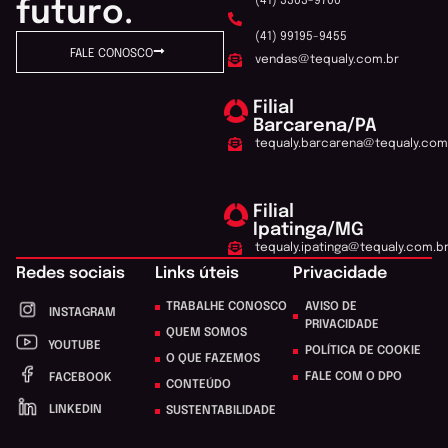
(41) 3303-9700
futuro.
(41) 99195-9455
FALE CONOSCO
vendas@tequaly.com.br
Filial
Barcarena/PA
tequaly.barcarena@tequaly.com
Filial
Ipatinga/MG
tequaly.ipatinga@tequaly.com.b
Redes sociais
Links úteis
Privacidade
TRABALHE CONOSCO
AVISO DE
INSTAGRAM
PRIVACIDADE
QUEM SOMOS
YOUTUBE
POLÍTICA DE COOKIE
O QUE FAZEMOS
FALE COM O DPO
FACEBOOK
CONTEÚDO
LINKEDIN
SUSTENTABILIDADE