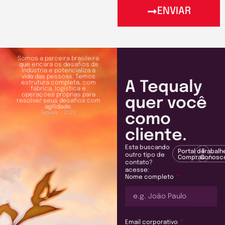
ENVIAR
Somos a parceira brasileira
que encara os desafios da
indústria e potencializa a
vida das pessoas. Temos
A Tequaly
estrutura completa, com
fábrica, logística e
operações próprias para
quer você
resolver seus desafios com
agilidade.
Tequaly - 2025
como
cliente.
Esta buscando
Portal de
Trabalh
outro tipo de
Compras
Conosc
contato?
acesse:
Nome completo
Email corporativo