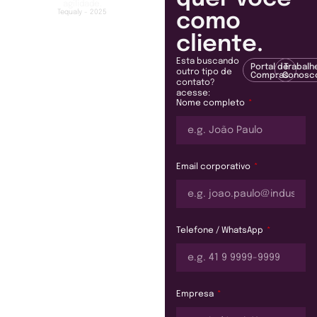
agilidade.
Tequaly - 2025
como
cliente.
Esta buscando
Portal de
Trabalh
outro tipo de
Compras
Conosc
contato?
acesse:
Nome completo
Email corporativo
Telefone / WhatsApp
Empresa