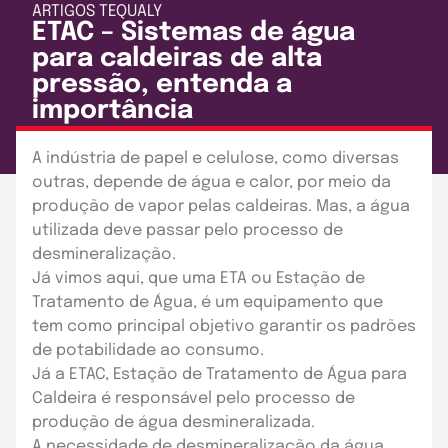
ARTIGOS
TEQUALY
ETAC – Sistemas de água
para caldeiras de alta
pressão, entenda a
importância
Publicado em: 26 de agosto de 2021
A indústria de papel e celulose, como diversas
outras, depende de água e calor, por meio da
produção de vapor pelas caldeiras. Mas, a água
utilizada deve passar pelo processo de
desmineralização.
Já vimos aqui, que uma ETA ou Estação de
Tratamento de Água, é um equipamento que
tem como principal objetivo garantir os padrões
de potabilidade ao consumo.
Já a ETAC, Estação de Tratamento de Água para
Caldeira é responsável pelo processo de
produção de água desmineralizada.
A necessidade de desmineralização da água