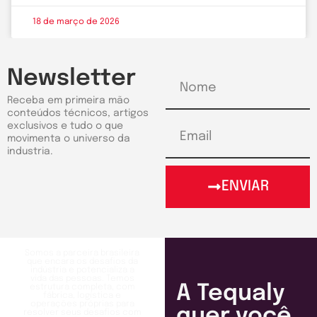
18 de março de 2026
Newsletter
Receba em primeira mão
conteúdos técnicos, artigos
exclusivos e tudo o que
movimenta o universo da
industria.
ENVIAR
Somos a parceira brasileira
que encara os desafios da
indústria e potencializa a
vida das pessoas. Temos
A Tequaly
estrutura completa, com
fábrica, logística e
operações próprias para
quer você
resolver seus desafios com