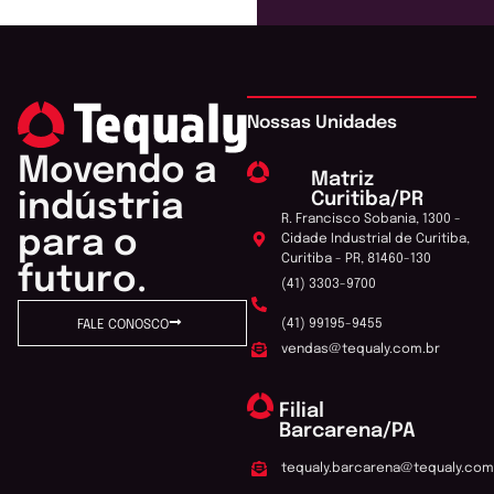
Nossas Unidades
Movendo a
Matriz
Curitiba/PR
indústria
R. Francisco Sobania, 1300 -
para o
Cidade Industrial de Curitiba,
Curitiba - PR, 81460-130
futuro.
(41) 3303-9700
(41) 99195-9455
FALE CONOSCO
vendas@tequaly.com.br
Filial
Barcarena/PA
tequaly.barcarena@tequaly.com