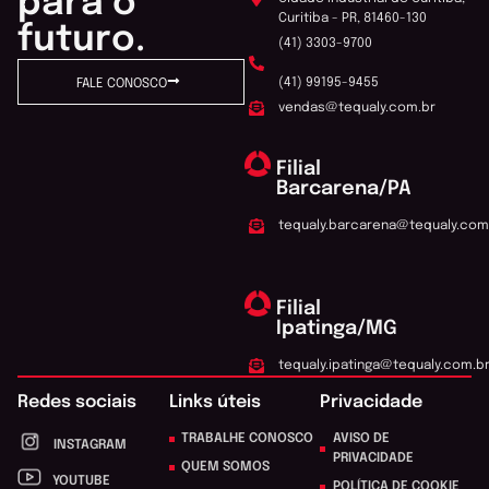
para o
Curitiba - PR, 81460-130
futuro.
(41) 3303-9700
(41) 99195-9455
FALE CONOSCO
vendas@tequaly.com.br
Filial
Barcarena/PA
tequaly.barcarena@tequaly.com
Filial
Ipatinga/MG
tequaly.ipatinga@tequaly.com.b
Redes sociais
Links úteis
Privacidade
TRABALHE CONOSCO
AVISO DE
INSTAGRAM
PRIVACIDADE
QUEM SOMOS
YOUTUBE
POLÍTICA DE COOKIE