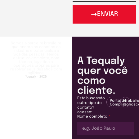
ENVIAR
Somos a parceira brasileira
que encara os desafios da
indústria e potencializa a
vida das pessoas. Temos
A Tequaly
estrutura completa, com
fábrica, logística e
operações próprias para
quer você
resolver seus desafios com
agilidade.
Tequaly - 2025
como
cliente.
Esta buscando
Portal de
Trabalh
outro tipo de
Compras
Conosc
contato?
acesse:
Nome completo