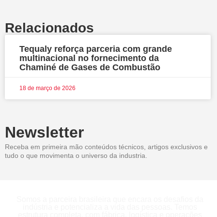
Relacionados
Tequaly reforça parceria com grande
multinacional no fornecimento da
Chaminé de Gases de Combustão
18 de março de 2026
Newsletter
Receba em primeira mão conteúdos técnicos, artigos exclusivos e
tudo o que movimenta o universo da industria.
Somos a parceira brasileira que encara os desafios da
indústria e potencializa a vida das pessoas. Temos
estrutura completa, com fábrica, logística e operações