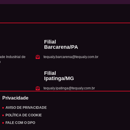
Filial
Barcarena/PA
de Industrial de
tequaly.barcarena@tequaly.com.br
0
Filial
Ipatinga/MG
tequaly.ipatinga@tequaly.com.br
Privacidade
AVISO DE PRIVACIDADE
POLÍTICA DE COOKIE
FALE COM O DPO