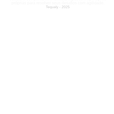
próprias para resolver seus desafios com agilidade.
Tequaly - 2025