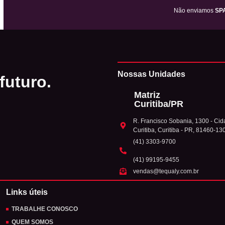
Não enviamos
SP
Nossas Unidades
futuro.
Matriz
Curitiba/PR
R. Francisco Sobania, 1300 - Cida
Curitiba, Curitiba - PR, 81460-13
(41) 3303-9700
(41) 99195-9455
vendas@tequaly.com.br
Links úteis
TRABALHE CONOSCO
QUEM SOMOS