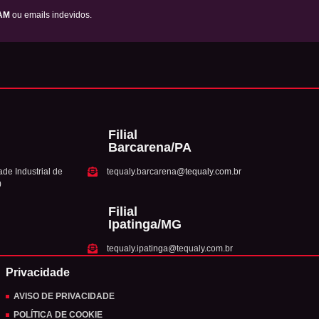
AM
ou emails indevidos.
Filial
Barcarena/PA
de Industrial de
tequaly.barcarena@tequaly.com.br
0
Filial
Ipatinga/MG
tequaly.ipatinga@tequaly.com.br
Privacidade
AVISO DE PRIVACIDADE
POLÍTICA DE COOKIE