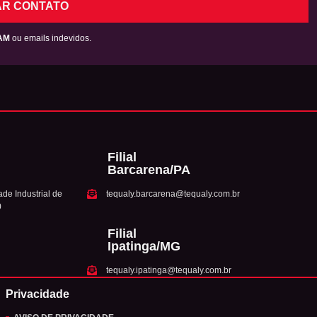
AR CONTATO
AM
ou emails indevidos.
Filial
Barcarena/PA
de Industrial de
tequaly.barcarena@tequaly.com.br
0
Filial
Ipatinga/MG
tequaly.ipatinga@tequaly.com.br
Privacidade