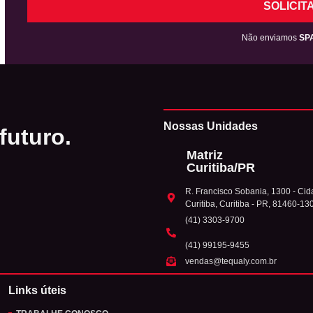
SOLICIT
Não enviamos
SP
Nossas Unidades
futuro.
Matriz
Curitiba/PR
R. Francisco Sobania, 1300 - Cida
Curitiba, Curitiba - PR, 81460-13
(41) 3303-9700
(41) 99195-9455
vendas@tequaly.com.br
Links úteis