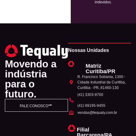
indevidos.
Nossas Unidades
Movendo a
Matriz
Curitiba/PR
indústria
R. Francisco Sobania, 1300 -
para o
Cidade Industrial de Curitiba,
Curitiba - PR, 81460-130
futuro.
(41) 3303-9700
(41) 99195-9455
FALE CONOSCO
vendas@tequaly.com.br
Filial
Barcarena/PA