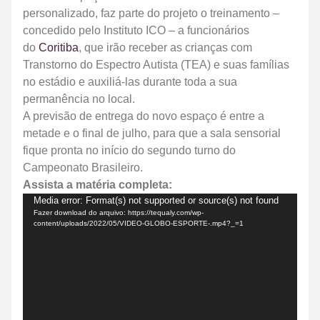
personalizado, faz parte do projeto o treinamento –
concedido pelo Instituto ICO – a funcionários
do
Coritiba
, que irão receber as crianças com
Transtorno do Espectro Autista (TEA) e suas famílias
no estádio e auxiliá-las durante toda a sua
permanência no local.
A previsão de entrega do novo espaço é entre a
metade e o final de julho, para que a sala sensorial
fique pronta no início do segundo turno do
Campeonato Brasileiro.
Assista a matéria completa:
Tocador
Media error: Format(s) not supported or source(s) not found
Fazer download do arquivo: https://tequaly.com/wp-
de
content/uploads/2022/05/VIDEO-GLOBO-ESPORTE-.mp4?_=1
vídeo