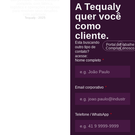
das pessoas. Temos estrutura
A Tequaly
completa, com fábrica,
logística e operações próprias
para resolver seus desafios
quer você
com agilidade.
Tequaly - 2025
como
cliente.
Esta buscando
Portal de
Trabalhe
outro tipo de
Compras
Conosco
contato?
acesse:
Nome completo
Email corporativo
Telefone / WhatsApp