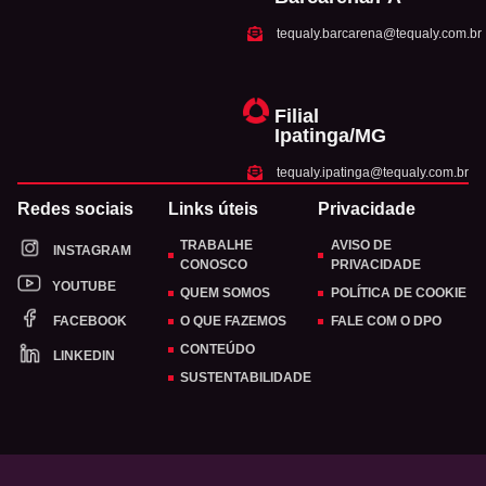
tequaly.barcarena@tequaly.com.br
Filial
Ipatinga/MG
tequaly.ipatinga@tequaly.com.br
Redes sociais
Links úteis
Privacidade
TRABALHE
AVISO DE
INSTAGRAM
CONOSCO
PRIVACIDADE
YOUTUBE
QUEM SOMOS
POLÍTICA DE COOKIE
FACEBOOK
O QUE FAZEMOS
FALE COM O DPO
CONTEÚDO
LINKEDIN
SUSTENTABILIDADE