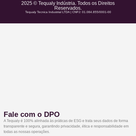
2025 © Tequaly Indústria. Todos os Direitos
Reservados.
Tequaly Tecnica Industrial LTDA | CNPJ: 01.084.855/0001-00
Fale com o DPO
A Tequaly é 100% alinhada às práticas de ESG e trata seus dados de forma
transparente e segura, garantindo privacidade, ética e responsabilidade em
todas as nossas operações.