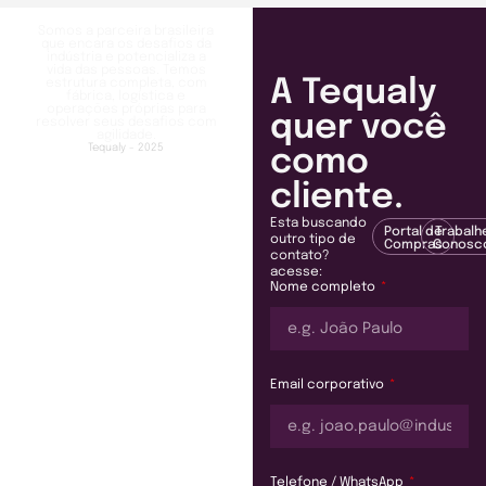
Somos a parceira brasileira
que encara os desafios da
indústria e potencializa a
vida das pessoas. Temos
A Tequaly
estrutura completa, com
fábrica, logística e
operações próprias para
quer você
resolver seus desafios com
agilidade.
Tequaly - 2025
como
cliente.
Esta buscando
Portal de
Trabalh
outro tipo de
Compras
Conosc
contato?
acesse:
Nome completo
Email corporativo
Telefone / WhatsApp