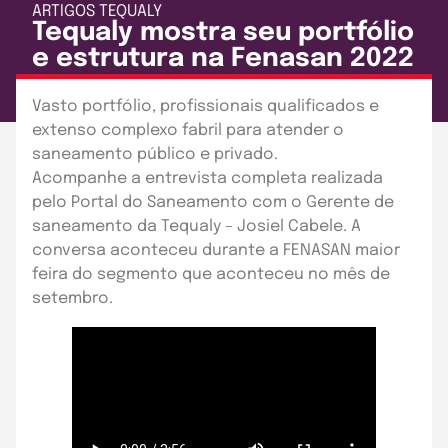
ARTIGOS
TEQUALY
Tequaly mostra seu portfólio
e estrutura na Fenasan 2022
Publicado em: 28 de setembro de 2022
Vasto portfólio, profissionais qualificados e
extenso complexo fabril para atender o
saneamento público e privado.
Acompanhe a entrevista completa realizada
pelo Portal do Saneamento com o Gerente de
saneamento da Tequaly – Josiel Cabele. A
conversa aconteceu durante a FENASAN maior
feira do segmento que aconteceu no mês de
setembro.