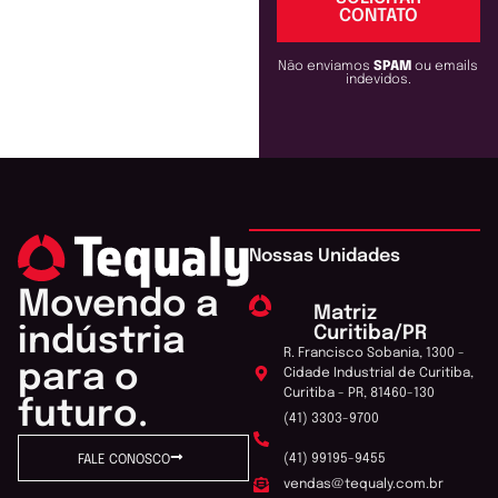
CONTATO
Não enviamos
SPAM
ou emails
indevidos.
Nossas Unidades
Movendo a
Matriz
Curitiba/PR
indústria
R. Francisco Sobania, 1300 -
para o
Cidade Industrial de Curitiba,
Curitiba - PR, 81460-130
futuro.
(41) 3303-9700
(41) 99195-9455
FALE CONOSCO
vendas@tequaly.com.br