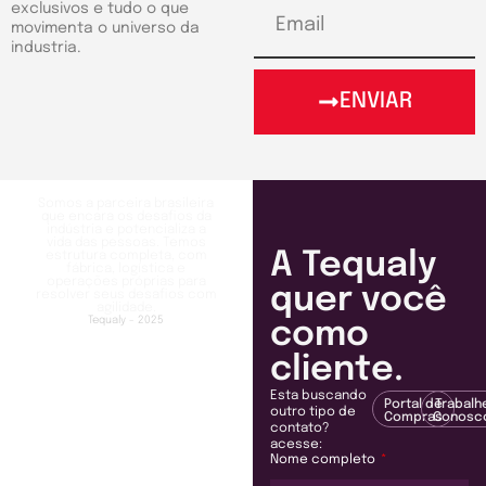
exclusivos e tudo o que
movimenta o universo da
industria.
ENVIAR
Somos a parceira brasileira
que encara os desafios da
indústria e potencializa a
vida das pessoas. Temos
A Tequaly
estrutura completa, com
fábrica, logística e
operações próprias para
quer você
resolver seus desafios com
agilidade.
Tequaly - 2025
como
cliente.
Esta buscando
Portal de
Trabalh
outro tipo de
Compras
Conosc
contato?
acesse:
Nome completo