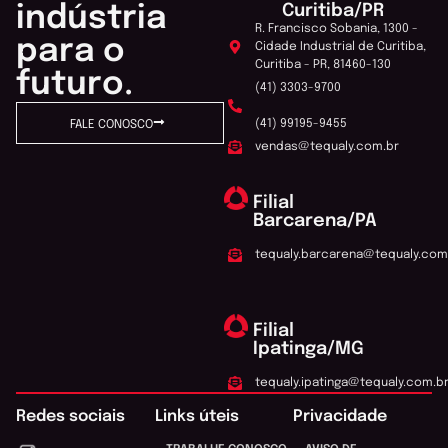
Curitiba/PR
indústria
R. Francisco Sobania, 1300 -
para o
Cidade Industrial de Curitiba,
Curitiba - PR, 81460-130
futuro.
(41) 3303-9700
(41) 99195-9455
FALE CONOSCO
vendas@tequaly.com.br
Filial
Barcarena/PA
tequaly.barcarena@tequaly.com
Filial
Ipatinga/MG
tequaly.ipatinga@tequaly.com.b
Redes sociais
Links úteis
Privacidade