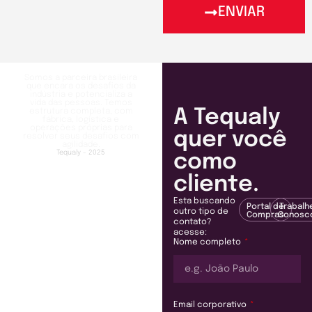
ENVIAR
Somos a parceira brasileira
que encara os desafios da
indústria e potencializa a
vida das pessoas. Temos
A Tequaly
estrutura completa, com
fábrica, logística e
operações próprias para
quer você
resolver seus desafios com
agilidade.
Tequaly - 2025
como
cliente.
Esta buscando
Portal de
Trabalh
outro tipo de
Compras
Conosc
contato?
acesse:
Nome completo
Email corporativo