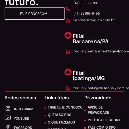
futuro.
(41) 3303-9700
(41) 99195-9455
FALE CONOSCO
vendas@tequaly.com.br
Filial
Barcarena/PA
tequaly.barcarena@tequaly.com
Filial
Ipatinga/MG
tequaly.ipatinga@tequaly.com.b
Redes sociais
Links úteis
Privacidade
TRABALHE CONOSCO
AVISO DE
INSTAGRAM
PRIVACIDADE
QUEM SOMOS
YOUTUBE
POLÍTICA DE COOKIE
O QUE FAZEMOS
FALE COM O DPO
FACEBOOK