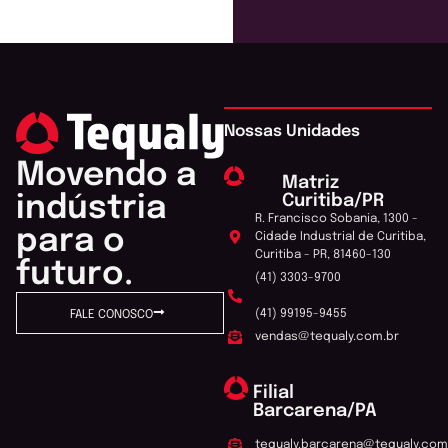
Nossas Unidades
Movendo a
Matriz
Curitiba/PR
indústria
R. Francisco Sobania, 1300 -
para o
Cidade Industrial de Curitiba,
Curitiba - PR, 81460-130
futuro.
(41) 3303-9700
(41) 99195-9455
FALE CONOSCO
vendas@tequaly.com.br
Filial
Barcarena/PA
tequaly.barcarena@tequaly.com