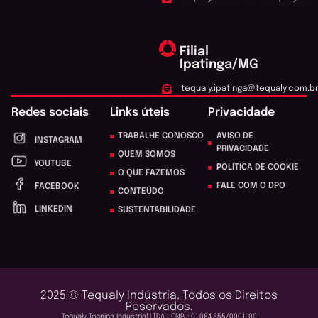
Filial
Ipatinga/MG
tequaly.ipatinga@tequaly.com.b
Redes sociais
Links úteis
Privacidade
TRABALHE CONOSCO
AVISO DE
INSTAGRAM
PRIVACIDADE
QUEM SOMOS
YOUTUBE
POLÍTICA DE COOKIE
O QUE FAZEMOS
FALE COM O DPO
FACEBOOK
CONTEÚDO
LINKEDIN
SUSTENTABILIDADE
2025 © Tequaly Indústria. Todos os Direitos
Reservados.
Tequaly Tecnica Industrial LTDA | CNPJ: 01.084.855/0001-00