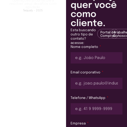
operações próprias para
quer você
resolver seus desafios com
agilidade.
Tequaly - 2025
como
cliente.
Esta buscando
Portal de
Trabalh
outro tipo de
Compras
Conosc
contato?
acesse:
Nome completo
Email corporativo
Telefone / WhatsApp
Empresa