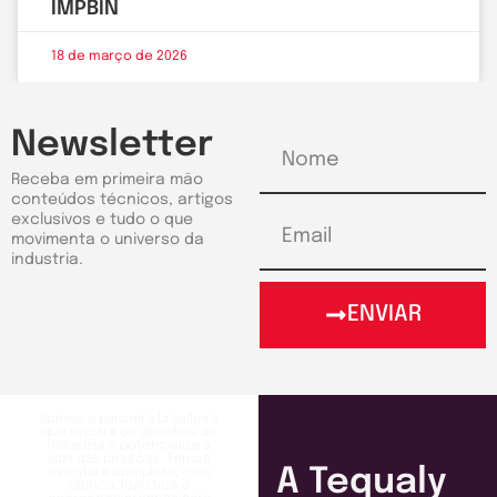
IMPBIN
18 de março de 2026
Newsletter
Receba em primeira mão
conteúdos técnicos, artigos
exclusivos e tudo o que
movimenta o universo da
industria.
ENVIAR
Somos a parceira brasileira
que encara os desafios da
indústria e potencializa a
vida das pessoas. Temos
A Tequaly
estrutura completa, com
fábrica, logística e