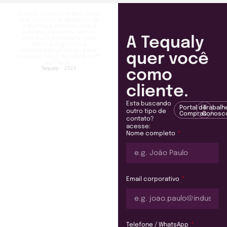
Somos a parceira brasileira
que encara os desafios da
indústria e potencializa a
vida das pessoas. Temos
A Tequaly
estrutura completa, com
fábrica, logística e
operações próprias para
quer você
resolver seus desafios com
agilidade.
Tequaly - 2025
como
cliente.
Esta buscando
Portal de
Trabalh
outro tipo de
Compras
Conosc
contato?
acesse:
Nome completo
Email corporativo
Telefone / WhatsApp