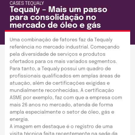
CASES
TEQUALY
Tequaly – Mais um passo
para consolidação no
mercado de óleo e gás
Publicado em: 30 de setembro de 2022
Uma combinação de fatores faz da Tequaly
referência no mercado industrial. Começando
pela diversidade de serviços e produtos
ofertados para os mais variados segmentos.
Para tanto, a Tequaly possui um quadro de
profissionais qualificados em amplas áreas de
atuação, além de certificações exigidas e
mundialmente reconhecidas. A certificação
ASME por exemplo, faz com que a empresa com
mais 26 anos no mercado, atenda de forma
ampla especialmente o setor de óleo, gás e
energia.
A imagem em destaque é o registro de uma
visita técnica feita recentemente na sede da