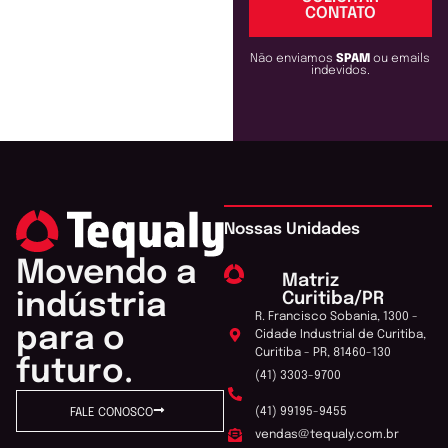
CONTATO
Não enviamos
SPAM
ou emails
indevidos.
Nossas Unidades
Movendo a
Matriz
Curitiba/PR
indústria
R. Francisco Sobania, 1300 -
para o
Cidade Industrial de Curitiba,
Curitiba - PR, 81460-130
futuro.
(41) 3303-9700
(41) 99195-9455
FALE CONOSCO
vendas@tequaly.com.br