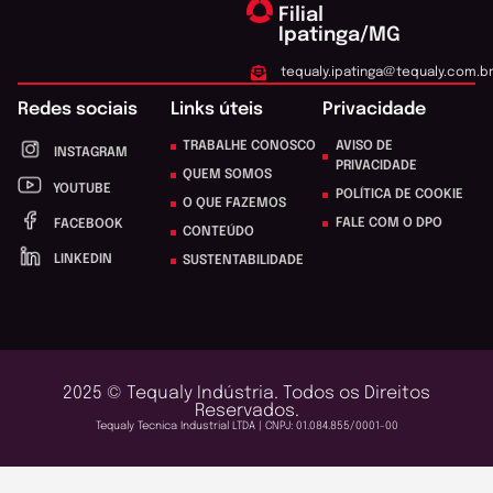
Filial
Ipatinga/MG
tequaly.ipatinga@tequaly.com.b
Redes sociais
Links úteis
Privacidade
TRABALHE CONOSCO
AVISO DE
INSTAGRAM
PRIVACIDADE
QUEM SOMOS
YOUTUBE
POLÍTICA DE COOKIE
O QUE FAZEMOS
FALE COM O DPO
FACEBOOK
CONTEÚDO
LINKEDIN
SUSTENTABILIDADE
2025 © Tequaly Indústria. Todos os Direitos
Reservados.
Tequaly Tecnica Industrial LTDA | CNPJ: 01.084.855/0001-00