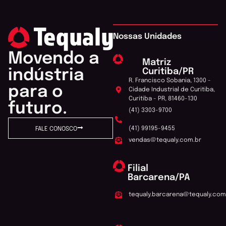
Nossas Unidades
Movendo a
Matriz
Curitiba/PR
indústria
R. Francisco Sobania, 1300 -
para o
Cidade Industrial de Curitiba,
Curitiba - PR, 81460-130
futuro.
(41) 3303-9700
(41) 99195-9455
FALE CONOSCO
vendas@tequaly.com.br
Filial
Barcarena/PA
tequaly.barcarena@tequaly.com