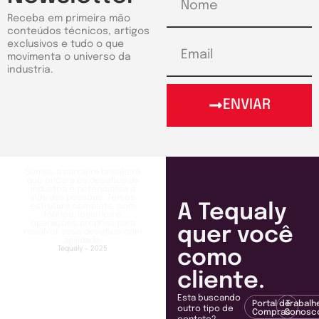
Receba em primeira mão
conteúdos técnicos, artigos
exclusivos e tudo o que
movimenta o universo da
industria.
ENVIAR
Somos a parceira brasileira
que encara os desafios da
indústria e potencializa a
vida das pessoas. Temos
A Tequaly
estrutura completa, com
fábrica, logística e
operações próprias para
quer você
resolver seus desafios com
agilidade.
Tequaly - 2025
como
cliente.
Esta buscando
Portal de
Trabalh
outro tipo de
Compras
Conosc