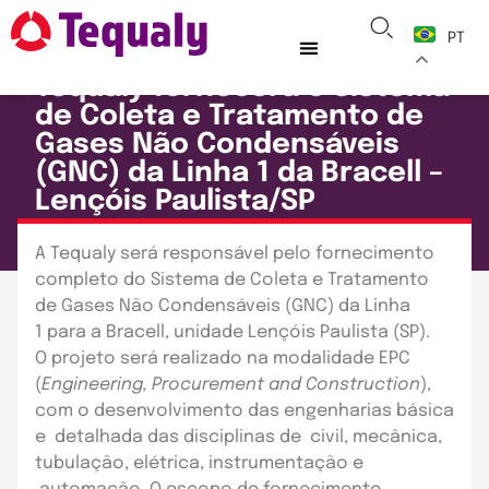
PT
CASES
TEQUALY
Tequaly fornecerá o Sistema
de Coleta e Tratamento de
Gases Não Condensáveis
(GNC) da Linha 1 da Bracell –
Lençóis Paulista/SP
Publicado em: 30 de setembro de 2020
A Tequaly será responsável pelo fornecimento
completo do Sistema de Coleta e Tratamento
de Gases Não Condensáveis (GNC) da Linha
1 para a Bracell, unidade Lençóis Paulista (SP).
O projeto será realizado na modalidade EPC
(
Engineering
,
Procurement
and
Construction
),
com o desenvolvimento das engenharias básica
e detalhada das disciplinas de civil, mecânica,
tubulação, elétrica, instrumentação e