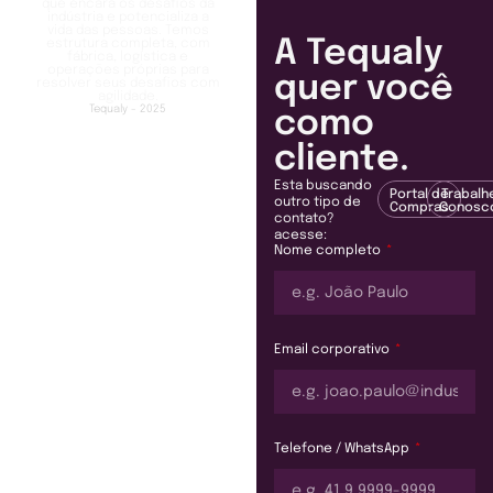
que encara os desafios da
indústria e potencializa a
vida das pessoas. Temos
A Tequaly
estrutura completa, com
fábrica, logística e
operações próprias para
quer você
resolver seus desafios com
agilidade.
Tequaly - 2025
como
cliente.
Esta buscando
Portal de
Trabalh
outro tipo de
Compras
Conosc
contato?
acesse:
Nome completo
Email corporativo
Telefone / WhatsApp