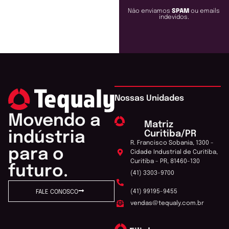
Não enviamos
SPAM
ou emails
indevidos.
Nossas Unidades
Movendo a
Matriz
Curitiba/PR
indústria
R. Francisco Sobania, 1300 -
para o
Cidade Industrial de Curitiba,
Curitiba - PR, 81460-130
futuro.
(41) 3303-9700
(41) 99195-9455
FALE CONOSCO
vendas@tequaly.com.br