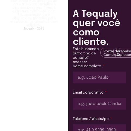
que encara os desafios da
indústria e potencializa a
vida das pessoas. Temos
A Tequaly
estrutura completa, com
fábrica, logística e
operações próprias para
quer você
resolver seus desafios com
agilidade.
Tequaly - 2025
como
cliente.
Esta buscando
Portal de
Trabalh
outro tipo de
Compras
Conosc
contato?
acesse:
Nome completo
Email corporativo
Telefone / WhatsApp