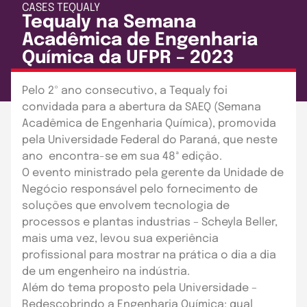
CASES
TEQUALY
Tequaly na Semana
Acadêmica de Engenharia
Química da UFPR – 2023
Publicado em: 19 de setembro de 2023
Pelo 2º ano consecutivo, a Tequaly foi
convidada para a abertura da SAEQ (Semana
Acadêmica de Engenharia Química), promovida
pela Universidade Federal do Paraná, que neste
ano encontra-se em sua 48ª edição.
O evento ministrado pela gerente da Unidade de
Negócio responsável pelo fornecimento de
soluções que envolvem tecnologia de
processos e plantas industrias – Scheyla Beller,
mais uma vez, levou sua experiência
profissional para mostrar na prática o dia a dia
de um engenheiro na indústria.
Além do tema proposto pela Universidade –
Redescobrindo a Engenharia Química: qual