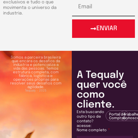
exclusivos e tudo o que
movimenta o universo da
industria.
ENVIAR
Somos a parceira brasileira
que encara os desafios da
indústria e potencializa a
vida das pessoas. Temos
A Tequaly
estrutura completa, com
fábrica, logística e
operações próprias para
quer você
resolver seus desafios com
agilidade.
Tequaly - 2025
como
cliente.
Esta buscando
Portal de
Trabalh
outro tipo de
Compras
Conosc
contato?
acesse:
Nome completo