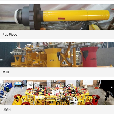
Pup Piece
MTU
UDEH