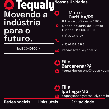
Nossas Unidades
Matriz
Movendo a
Curitiba/PR
indústria
R. Francisco Sobania, 1300 -
Cidade Industrial de Curitiba,
para o
Curitiba - PR, 81460-130
(41) 3303-9700
futuro.
(41) 99195-9455
FALE CONOSCO
vendas@tequaly.com.br
Filial
Barcarena/PA
tequaly.barcarena@tequaly.com
Filial
Ipatinga/MG
tequaly.ipatinga@tequaly.com.b
Redes sociais
Links úteis
Privacidade