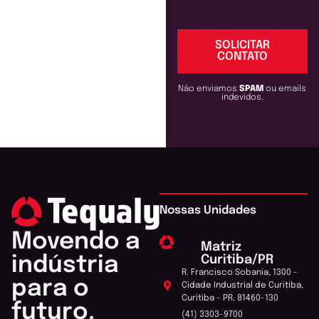
SOLICITAR
CONTATO
Não enviamos
SPAM
ou emails
indevidos.
Nossas Unidades
Movendo a
Matriz
Curitiba/PR
indústria
R. Francisco Sobania, 1300 -
para o
Cidade Industrial de Curitiba,
Curitiba - PR, 81460-130
futuro.
(41) 3303-9700