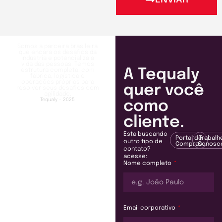
Somos a parceira brasileira
que encara os desafios da
indústria e potencializa a
vida das pessoas. Temos
A Tequaly
estrutura completa, com
fábrica, logística e
operações próprias para
quer você
resolver seus desafios com
agilidade.
Tequaly - 2025
como
cliente.
Esta buscando
Portal de
Trabalh
outro tipo de
Compras
Conosc
contato?
acesse:
Nome completo
Email corporativo