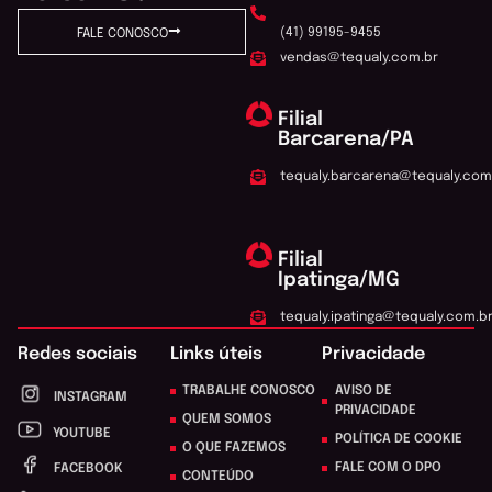
(41) 99195-9455
FALE CONOSCO
vendas@tequaly.com.br
Filial
Barcarena/PA
tequaly.barcarena@tequaly.com
Filial
Ipatinga/MG
tequaly.ipatinga@tequaly.com.b
Redes sociais
Links úteis
Privacidade
TRABALHE CONOSCO
AVISO DE
INSTAGRAM
PRIVACIDADE
QUEM SOMOS
YOUTUBE
POLÍTICA DE COOKIE
O QUE FAZEMOS
FALE COM O DPO
FACEBOOK
CONTEÚDO