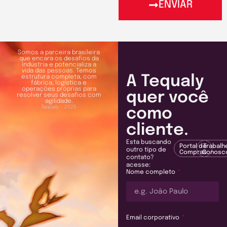
ENVIAR
Somos a parceira brasileira
que encara os desafios da
indústria e potencializa a
vida das pessoas. Temos
A Tequaly
estrutura completa, com
fábrica, logística e
operações próprias para
quer você
resolver seus desafios com
agilidade.
Tequaly - 2025
como
cliente.
Esta buscando
Portal de
Trabalh
outro tipo de
Compras
Conosc
contato?
acesse:
Nome completo
Email corporativo