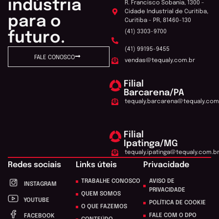
indústria
R. Francisco Sobania, 1300 -
Cidade Industrial de Curitiba,
para o
Curitiba - PR, 81460-130
(41) 3303-9700
futuro.
(41) 99195-9455
FALE CONOSCO
vendas@tequaly.com.br
Filial
Barcarena/PA
tequaly.barcarena@tequaly.com
Filial
Ipatinga/MG
tequaly.ipatinga@tequaly.com.b
Redes sociais
Links úteis
Privacidade
TRABALHE CONOSCO
AVISO DE
INSTAGRAM
PRIVACIDADE
QUEM SOMOS
YOUTUBE
POLÍTICA DE COOKIE
O QUE FAZEMOS
FALE COM O DPO
FACEBOOK