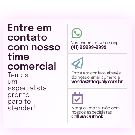
Entre em
contato
Nos chame no whatsapp
com nosso
(41) 9 9999-9999
time
comercial
Entre em contato através
Temos
do nosso email comercial
um
vendas@tequaly.com.br
especialista
pronto
para te
atender!
Marque uma reunião com
nossos especialistas
Call via Outlook