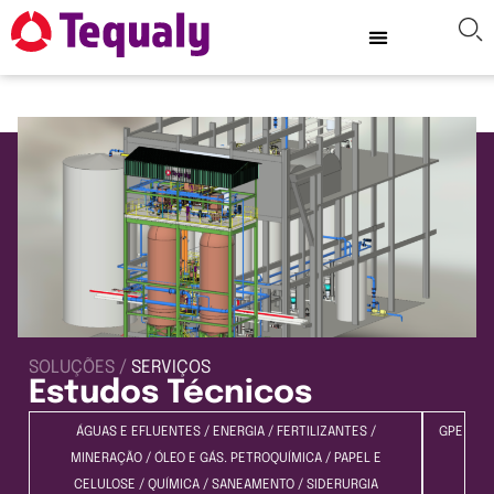
SOLUÇÕES /
SERVIÇOS
Estudos Técnicos
ÁGUAS E EFLUENTES
/
ENERGIA
/
FERTILIZANTES
/
GPE
MINERAÇÃO
/
ÓLEO E GÁS. PETROQUÍMICA
/
PAPEL E
CELULOSE
/
QUÍMICA
/
SANEAMENTO
/
SIDERURGIA