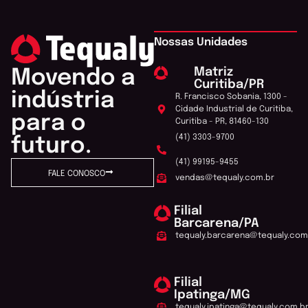
Nossas Unidades
Matriz
Movendo a
Curitiba/PR
indústria
R. Francisco Sobania, 1300 -
Cidade Industrial de Curitiba,
para o
Curitiba - PR, 81460-130
(41) 3303-9700
futuro.
(41) 99195-9455
FALE CONOSCO
vendas@tequaly.com.br
Filial
Barcarena/PA
tequaly.barcarena@tequaly.com
Filial
Ipatinga/MG
tequaly.ipatinga@tequaly.com.b