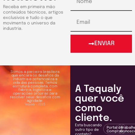
Receba em primeira mão
conteúdos técnicos, artigos
exclusivos e tudo o que
movimenta o universo da
industria.
ENVIAR
Somos a parceira brasileira
que encara os desafios da
indústria e potencializa a
vida das pessoas. Temos
A Tequaly
estrutura completa, com
fábrica, logística e
operações próprias para
quer você
resolver seus desafios com
agilidade.
Tequaly - 2025
como
cliente.
Esta buscando
Portal de
Trabalh
outro tipo de
Compras
Conosc
contato?