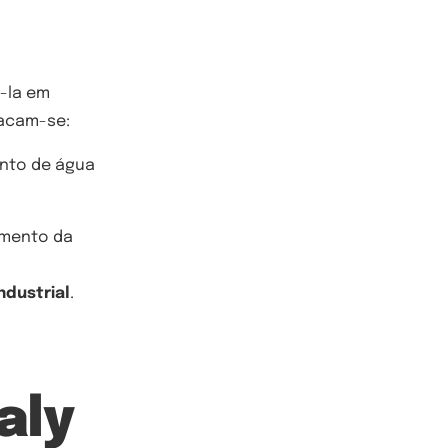
á-la em
tacam-se:
nto de água
umento da
ndustrial
.
aly