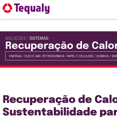
SOLUÇÕES /
SISTEMAS
Recuperação de Calo
ENERGIA
/
ÓLEO E GÁS. PETROQUÍMICA
/
PAPEL E CELULOSE
/
QUÍMICA
/
SID
Recuperação de Calor
Sustentabilidade par