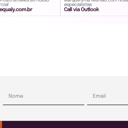
ontato através do nosso
Marque uma reunião com nos
cial
especialistas
qualy.com.br
Call via Outlook