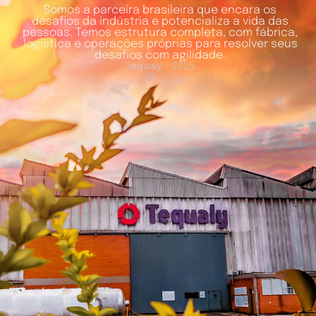
Somos a parceira brasileira que encara os
desafios da indústria e potencializa a vida das
pessoas. Temos estrutura completa, com fábrica,
logística e operações próprias para resolver seus
desafios com agilidade.
Tequaly - 2025