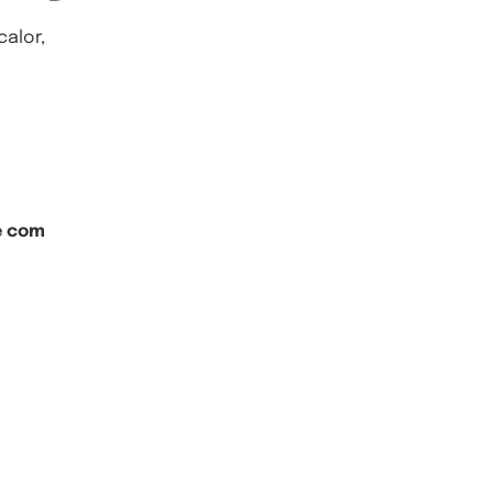
alor,
e com