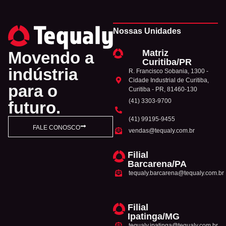
Nossas Unidades
Matriz
Movendo a
Curitiba/PR
indústria
R. Francisco Sobania, 1300 -
Cidade Industrial de Curitiba,
para o
Curitiba - PR, 81460-130
(41) 3303-9700
futuro.
(41) 99195-9455
FALE CONOSCO
vendas@tequaly.com.br
Filial
Barcarena/PA
tequaly.barcarena@tequaly.com.br
Filial
Ipatinga/MG
tequaly.ipatinga@tequaly.com.br