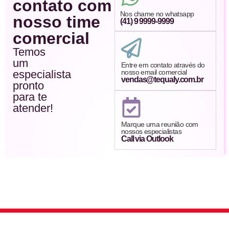
contato com
Nos chame no whatsapp
nosso time
(41) 9 9999-9999
comercial
Temos
um
Entre em contato através do
especialista
nosso email comercial
vendas@tequaly.com.br
pronto
para te
atender!
Marque uma reunião com
nossos especialistas
Call via Outlook