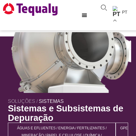
PT
SOLUÇÕES /
SISTEMAS
Sistemas e Subsistemas de
Depuração
ÁGUAS E EFLUENTES
/
ENERGIA
/
FERTILIZANTES
/
GPE
MINERAÇÃO
/
PAPEL E CELULOSE
/
QUÍMICA
/