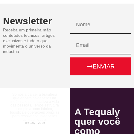
Newsletter
Receba em primeira mão
conteúdos técnicos, artigos
exclusivos e tudo o que
movimenta o universo da
industria.
ENVIAR
Somos a parceira brasileira
que encara os desafios da
indústria e potencializa a vida
das pessoas. Temos estrutura
A Tequaly
completa, com fábrica,
logística e operações próprias
para resolver seus desafios
quer você
com agilidade.
Tequaly - 2025
como