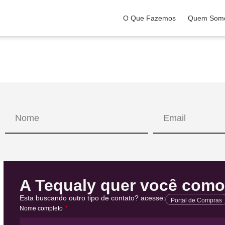
O Que Fazemos
Quem Som
A Tequaly quer você como 
Esta buscando outro tipo de contato? acesse:
Portal de Compras
Nome completo