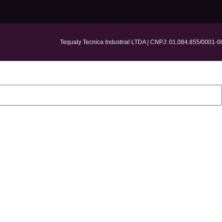
Tequaly Tecnica Industrial LTDA | CNPJ: 01.084.855/0001-0