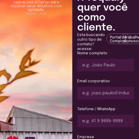
operações próprias para
quer você
resolver seus desafios com
agilidade.
Tequaly - 2025
como
cliente.
Esta buscando
Portal de
Trabalh
outro tipo de
Compras
Conosc
contato?
acesse:
Nome completo
Email corporativo
Telefone / WhatsApp
Empresa