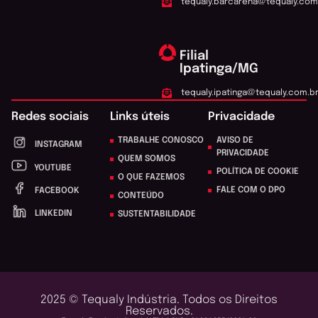
tequaly.barcarena@tequaly.com
Filial
Ipatinga/MG
tequaly.ipatinga@tequaly.com.b
Redes sociais
Links úteis
Privacidade
TRABALHE CONOSCO
AVISO DE
INSTAGRAM
PRIVACIDADE
QUEM SOMOS
YOUTUBE
POLÍTICA DE COOKIE
O QUE FAZEMOS
FALE COM O DPO
FACEBOOK
CONTEÚDO
LINKEDIN
SUSTENTABILIDADE
2025 © Tequaly Indústria. Todos os Direitos
Reservados.