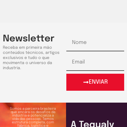
Newsletter
Receba em primeira mão
conteúdos técnicos, artigos
exclusivos e tudo o que
movimenta o universo da
industria.
ENVIAR
Somos a parceira brasileira
que encara os desafios da
indústria e potencializa a
vida das pessoas. Temos
A Tequaly
estrutura completa, com
fábrica, logística e