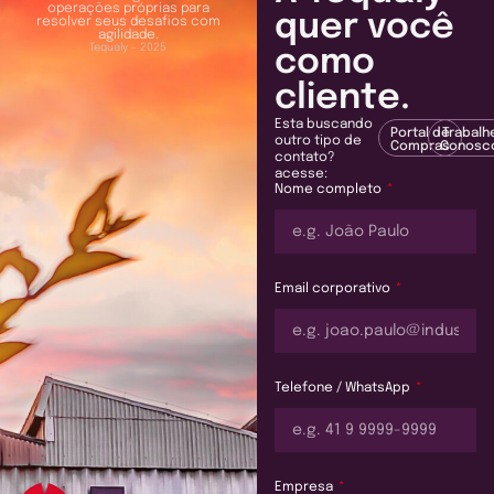
operações próprias para
quer você
resolver seus desafios com
agilidade.
Tequaly - 2025
como
cliente.
Esta buscando
Portal de
Trabalh
outro tipo de
Compras
Conosc
contato?
acesse:
Nome completo
Email corporativo
Telefone / WhatsApp
Empresa