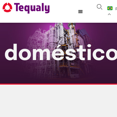
doméstic