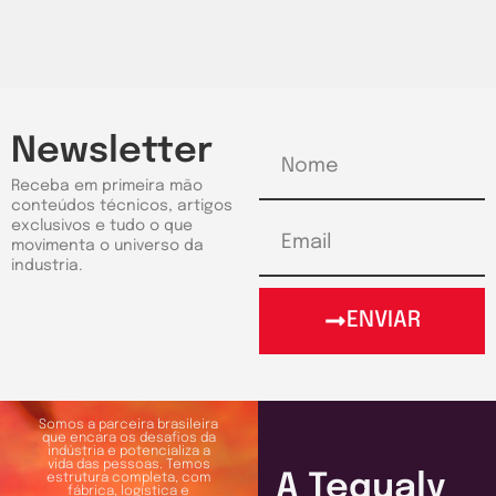
Newsletter
Receba em primeira mão
conteúdos técnicos, artigos
exclusivos e tudo o que
movimenta o universo da
industria.
ENVIAR
Somos a parceira brasileira
que encara os desafios da
indústria e potencializa a
vida das pessoas. Temos
A Tequaly
estrutura completa, com
fábrica, logística e