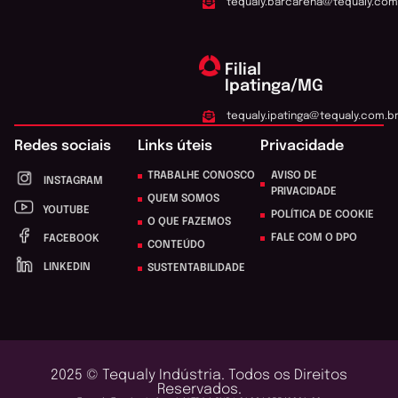
tequaly.barcarena@tequaly.com
Filial
Ipatinga/MG
tequaly.ipatinga@tequaly.com.b
Redes sociais
Links úteis
Privacidade
TRABALHE CONOSCO
AVISO DE
INSTAGRAM
PRIVACIDADE
QUEM SOMOS
YOUTUBE
POLÍTICA DE COOKIE
O QUE FAZEMOS
FALE COM O DPO
FACEBOOK
CONTEÚDO
LINKEDIN
SUSTENTABILIDADE
2025 © Tequaly Indústria. Todos os Direitos
Reservados.