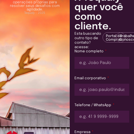
operações próprias para
quer você
resolver seus desafios com
agilidade.
Tequaly - 2025
como
cliente.
Esta buscando
Portal de
Trabalh
outro tipo de
Compras
Conosc
contato?
acesse:
Nome completo
Email corporativo
Telefone / WhatsApp
Empresa