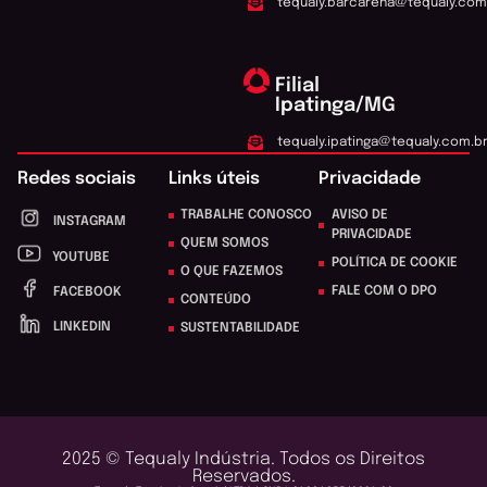
tequaly.barcarena@tequaly.com
Filial
Ipatinga/MG
tequaly.ipatinga@tequaly.com.b
Redes sociais
Links úteis
Privacidade
TRABALHE CONOSCO
AVISO DE
INSTAGRAM
PRIVACIDADE
QUEM SOMOS
YOUTUBE
POLÍTICA DE COOKIE
O QUE FAZEMOS
FALE COM O DPO
FACEBOOK
CONTEÚDO
LINKEDIN
SUSTENTABILIDADE
2025 © Tequaly Indústria. Todos os Direitos
Reservados.