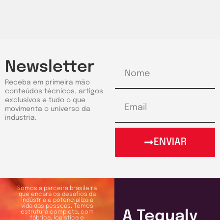
Newsletter
Receba em primeira mão
conteúdos técnicos, artigos
exclusivos e tudo o que
movimenta o universo da
industria.
ENVIAR
Somos a parceira brasileira
que encara os desafios da
indústria e potencializa a
vida das pessoas. Temos
A Tequaly
estrutura completa, com
fábrica, logística e