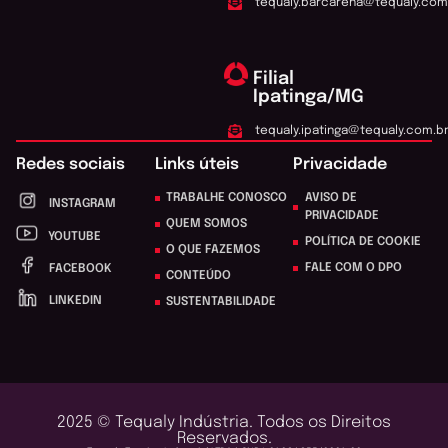
tequaly.barcarena@tequaly.com
Filial
Ipatinga/MG
tequaly.ipatinga@tequaly.com.b
Redes sociais
Links úteis
Privacidade
TRABALHE CONOSCO
AVISO DE
INSTAGRAM
PRIVACIDADE
QUEM SOMOS
YOUTUBE
POLÍTICA DE COOKIE
O QUE FAZEMOS
FALE COM O DPO
FACEBOOK
CONTEÚDO
LINKEDIN
SUSTENTABILIDADE
2025 © Tequaly Indústria. Todos os Direitos
Reservados.