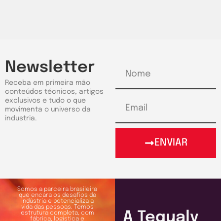
Newsletter
Receba em primeira mão
conteúdos técnicos, artigos
exclusivos e tudo o que
movimenta o universo da
industria.
ENVIAR
Somos a parceira brasileira
que encara os desafios da
indústria e potencializa a
vida das pessoas. Temos
A Tequaly
estrutura completa, com
fábrica, logística e