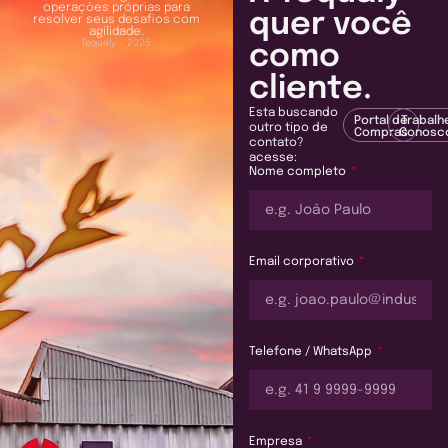
operações próprias para
quer você
resolver seus desafios com
agilidade.
Tequaly - 2025
como
cliente.
Esta buscando
Portal de
Trabalh
outro tipo de
Compras
Conosc
contato?
acesse:
Nome completo
Email corporativo
Telefone / WhatsApp
Empresa