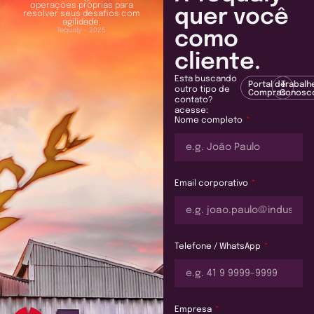
operações próprias para
quer você
resolver seus desafios com
agilidade.
Tequaly - 2025
como
cliente.
Esta buscando
Portal de
Trabalh
outro tipo de
Compras
Conosc
contato?
acesse:
Nome completo
Email corporativo
Telefone / WhatsApp
Empresa