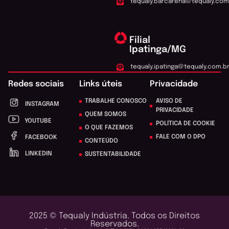
tequaly.barcarena@tequaly.com
Filial
Ipatinga/MG
tequaly.ipatinga@tequaly.com.b
Redes sociais
Links úteis
Privacidade
TRABALHE CONOSCO
AVISO DE
INSTAGRAM
PRIVACIDADE
QUEM SOMOS
YOUTUBE
POLÍTICA DE COOKIE
O QUE FAZEMOS
FALE COM O DPO
FACEBOOK
CONTEÚDO
LINKEDIN
SUSTENTABILIDADE
2025 © Tequaly Indústria. Todos os Direitos
Reservados.