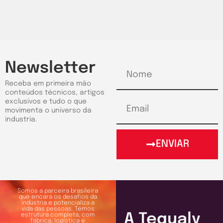
Newsletter
Receba em primeira mão
conteúdos técnicos, artigos
exclusivos e tudo o que
movimenta o universo da
industria.
ENVIAR
Somos a parceira brasileira
que encara os desafios da
indústria e potencializa a
vida das pessoas. Temos
A Tequaly
estrutura completa, com
fábrica, logística e