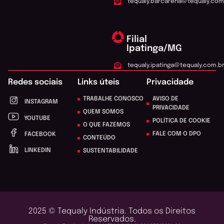
tequaly.barcarena@tequaly.com
Filial
Ipatinga/MG
tequaly.ipatinga@tequaly.com.b
Redes sociais
Links úteis
Privacidade
TRABALHE CONOSCO
AVISO DE
INSTAGRAM
PRIVACIDADE
QUEM SOMOS
YOUTUBE
POLÍTICA DE COOKIE
O QUE FAZEMOS
FALE COM O DPO
FACEBOOK
CONTEÚDO
LINKEDIN
SUSTENTABILIDADE
2025 © Tequaly Indústria. Todos os Direitos
Reservados.