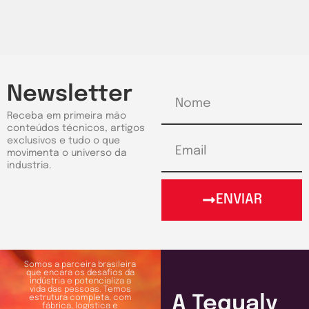
Newsletter
Receba em primeira mão
conteúdos técnicos, artigos
exclusivos e tudo o que
movimenta o universo da
industria.
ENVIAR
Somos a parceira brasileira
que encara os desafios da
indústria e potencializa a
vida das pessoas. Temos
A Tequaly
estrutura completa, com
fábrica, logística e