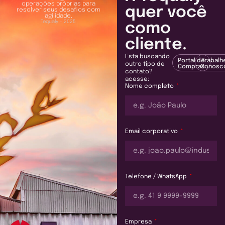
operações próprias para
quer você
resolver seus desafios com
agilidade.
Tequaly - 2025
como
cliente.
Esta buscando
Portal de
Trabalh
outro tipo de
Compras
Conosc
contato?
acesse:
Nome completo
Email corporativo
Telefone / WhatsApp
Empresa