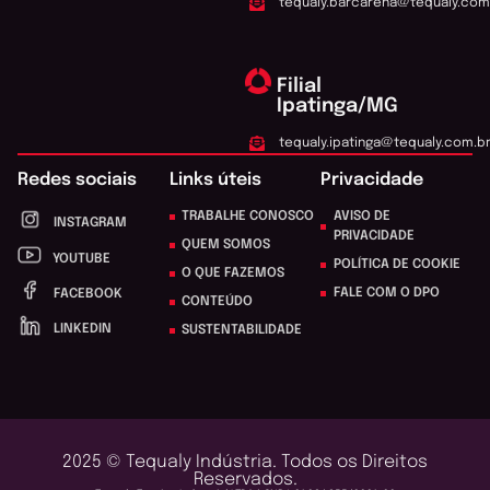
tequaly.barcarena@tequaly.com
Filial
Ipatinga/MG
tequaly.ipatinga@tequaly.com.b
Redes sociais
Links úteis
Privacidade
TRABALHE CONOSCO
AVISO DE
INSTAGRAM
PRIVACIDADE
QUEM SOMOS
YOUTUBE
POLÍTICA DE COOKIE
O QUE FAZEMOS
FALE COM O DPO
FACEBOOK
CONTEÚDO
LINKEDIN
SUSTENTABILIDADE
2025 © Tequaly Indústria. Todos os Direitos
Reservados.