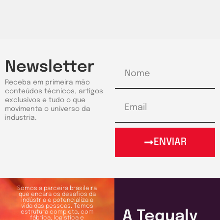
Newsletter
Receba em primeira mão
conteúdos técnicos, artigos
exclusivos e tudo o que
movimenta o universo da
industria.
ENVIAR
Somos a parceira brasileira
que encara os desafios da
indústria e potencializa a
vida das pessoas. Temos
A Tequaly
estrutura completa, com
fábrica, logística e