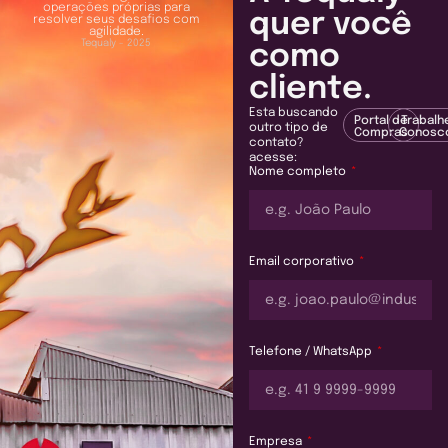
operações próprias para
quer você
resolver seus desafios com
agilidade.
Tequaly - 2025
como
cliente.
Esta buscando
Portal de
Trabalh
outro tipo de
Compras
Conosc
contato?
acesse:
Nome completo
Email corporativo
Telefone / WhatsApp
Empresa