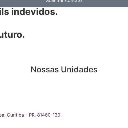
Solicitar contato
ls indevidos.
uturo.
Nossas Unidades
ba, Curitiba - PR, 81460-130