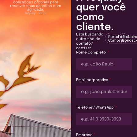
operações próprias para
quer você
resolver seus desafios com
agilidade.
Tequaly - 2025
como
cliente.
Esta buscando
Portal de
Trabalh
outro tipo de
Compras
Conosc
contato?
acesse:
Nome completo
Email corporativo
Telefone / WhatsApp
Empresa