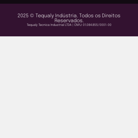
2025 © Tequaly Indústria. Todos os Direitos
Reservados.
Tequaly Tecnica Industrial LTDA | CNPJ: 01.084.855/0001-00