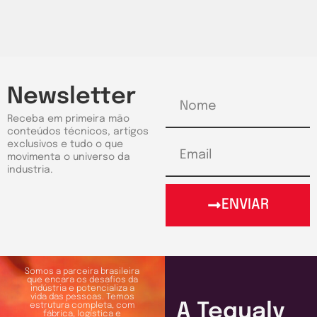
Newsletter
Receba em primeira mão
conteúdos técnicos, artigos
exclusivos e tudo o que
movimenta o universo da
industria.
ENVIAR
Somos a parceira brasileira
que encara os desafios da
indústria e potencializa a
vida das pessoas. Temos
A Tequaly
estrutura completa, com
fábrica, logística e