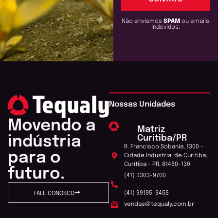
Não enviamos
SPAM
ou emails
indevidos.
Nossas Unidades
Movendo a
Matriz
Curitiba/PR
indústria
R. Francisco Sobania, 1300 -
para o
Cidade Industrial de Curitiba,
Curitiba - PR, 81460-130
futuro.
(41) 3303-9700
(41) 99195-9455
FALE CONOSCO
vendas@tequaly.com.br