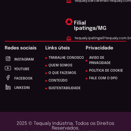
tequaly.barcarena@tequaly.com
Filial
Ipatinga/MG
tequaly.ipatinga@tequaly.com.b
Redes sociais
Links úteis
Privacidade
TRABALHE CONOSCO
AVISO DE
INSTAGRAM
PRIVACIDADE
QUEM SOMOS
YOUTUBE
POLÍTICA DE COOKIE
O QUE FAZEMOS
FALE COM O DPO
FACEBOOK
CONTEÚDO
LINKEDIN
SUSTENTABILIDADE
2025 © Tequaly Indústria. Todos os Direitos
Reservados.