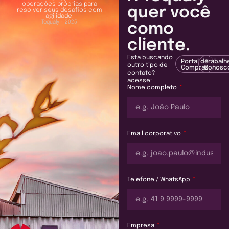
operações próprias para
quer você
resolver seus desafios com
agilidade.
Tequaly - 2025
como
cliente.
Esta buscando
Portal de
Trabalh
outro tipo de
Compras
Conosc
contato?
acesse:
Nome completo
Email corporativo
Telefone / WhatsApp
Empresa