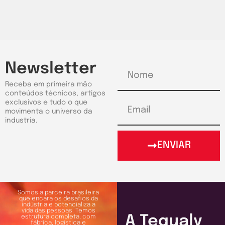
Newsletter
Receba em primeira mão
conteúdos técnicos, artigos
exclusivos e tudo o que
movimenta o universo da
industria.
ENVIAR
Somos a parceira brasileira
que encara os desafios da
indústria e potencializa a
vida das pessoas. Temos
A Tequaly
estrutura completa, com
fábrica, logística e