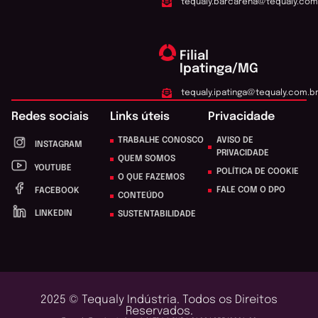
tequaly.barcarena@tequaly.com
Filial
Ipatinga/MG
tequaly.ipatinga@tequaly.com.b
Redes sociais
Links úteis
Privacidade
TRABALHE CONOSCO
AVISO DE
INSTAGRAM
PRIVACIDADE
QUEM SOMOS
YOUTUBE
POLÍTICA DE COOKIE
O QUE FAZEMOS
FALE COM O DPO
FACEBOOK
CONTEÚDO
LINKEDIN
SUSTENTABILIDADE
2025 © Tequaly Indústria. Todos os Direitos
Reservados.