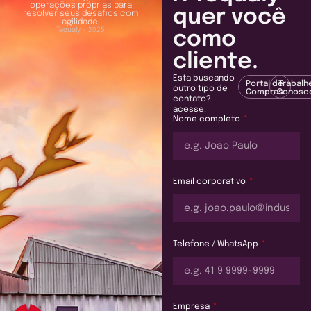
operações próprias para
quer você
resolver seus desafios com
agilidade.
Tequaly - 2025
como
cliente.
Esta buscando
Portal de
Trabalh
outro tipo de
Compras
Conosc
contato?
acesse:
Nome completo
Email corporativo
Telefone / WhatsApp
Empresa