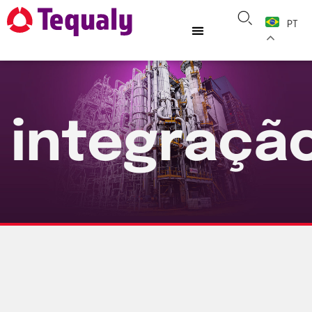
PT
integraçã