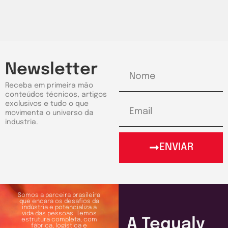
Newsletter
Receba em primeira mão
conteúdos técnicos, artigos
exclusivos e tudo o que
movimenta o universo da
industria.
ENVIAR
Somos a parceira brasileira
que encara os desafios da
indústria e potencializa a
vida das pessoas. Temos
A Tequaly
estrutura completa, com
fábrica, logística e