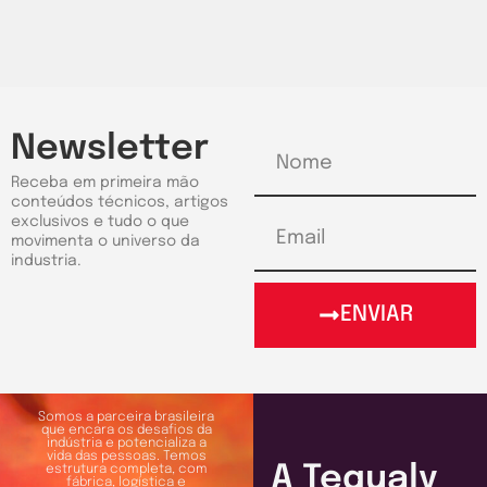
Newsletter
Receba em primeira mão
conteúdos técnicos, artigos
exclusivos e tudo o que
movimenta o universo da
industria.
ENVIAR
Somos a parceira brasileira
que encara os desafios da
indústria e potencializa a
vida das pessoas. Temos
A Tequaly
estrutura completa, com
fábrica, logística e