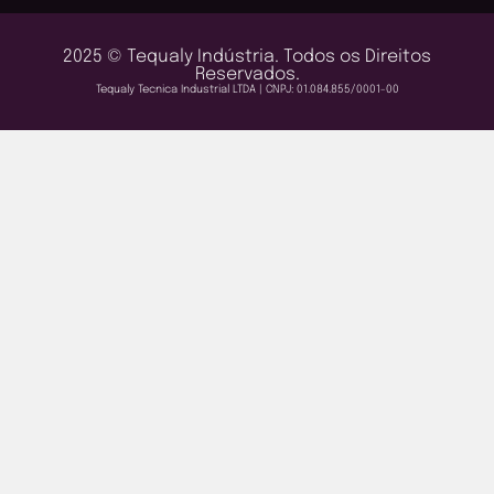
2025 © Tequaly Indústria. Todos os Direitos
Reservados.
Tequaly Tecnica Industrial LTDA | CNPJ: 01.084.855/0001-00