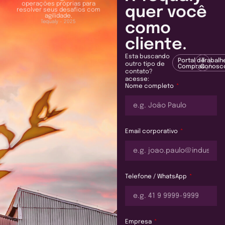
operações próprias para
quer você
resolver seus desafios com
agilidade.
Tequaly - 2025
como
cliente.
Esta buscando
Portal de
Trabalh
outro tipo de
Compras
Conosc
contato?
acesse:
Nome completo
Email corporativo
Telefone / WhatsApp
Empresa