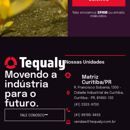
Não enviamos
SPAM
ou emails
indevidos.
Nossas Unidades
Movendo a
Matriz
Curitiba/PR
indústria
R. Francisco Sobania, 1300 -
para o
Cidade Industrial de Curitiba,
Curitiba - PR, 81460-130
futuro.
(41) 3303-9700
(41) 99195-9455
FALE CONOSCO
vendas@tequaly.com.br