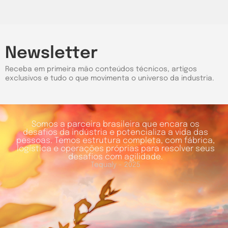
Newsletter
Receba em primeira mão conteúdos técnicos, artigos
exclusivos e tudo o que movimenta o universo da industria.
Somos a parceira brasileira que encara os
desafios da indústria e potencializa a vida das
pessoas. Temos estrutura completa, com fábrica,
logística e operações próprias para resolver seus
desafios com agilidade.
Tequaly - 2025