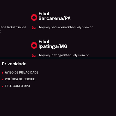
Filial
Barcarena/PA
dade Industrial de
tequaly.barcarena@tequaly.com.br
0
Filial
Ipatinga/MG
tequaly.ipatinga@tequaly.com.br
Privacidade
AVISO DE PRIVACIDADE
POLÍTICA DE COOKIE
FALE COM O DPO