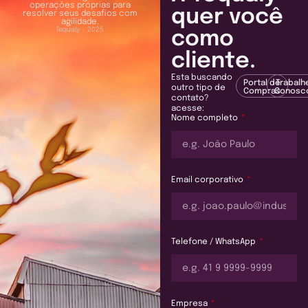
operações próprias para
quer você
resolver seus desafios com
agilidade.
Tequaly - 2025
como
cliente.
Esta buscando
Portal de
Trabalh
outro tipo de
Compras
Conosc
contato?
acesse:
Nome completo
Email corporativo
Telefone / WhatsApp
Empresa