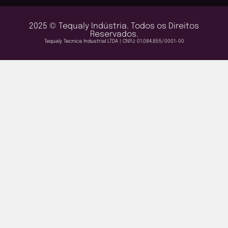
2025 © Tequaly Indústria. Todos os Direitos
Reservados.
Tequaly Tecnica Industrial LTDA | CNPJ: 01.084.855/0001-00