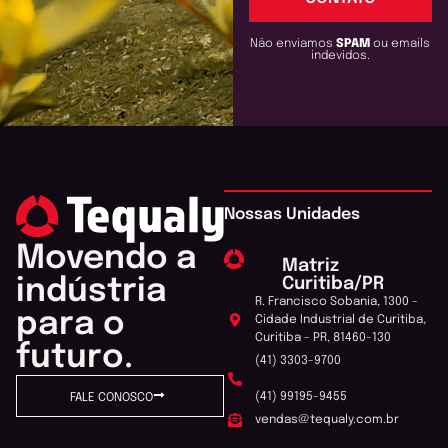
Não enviamos
SPAM
ou emails
indevidos.
Nossas Unidades
Movendo a
Matriz
Curitiba/PR
indústria
R. Francisco Sobania, 1300 -
para o
Cidade Industrial de Curitiba,
Curitiba - PR, 81460-130
futuro.
(41) 3303-9700
(41) 99195-9455
FALE CONOSCO
vendas@tequaly.com.br