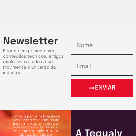
Newsletter
Receba em primeira mão
conteúdos técnicos, artigos
exclusivos e tudo o que
movimenta o universo da
industria.
ENVIAR
Somos a parceira brasileira
que encara os desafios da
indústria e potencializa a
vida das pessoas. Temos
A Tequaly
estrutura completa, com
fábrica, logística e