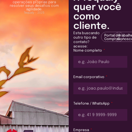
operações próprias para
quer você
resolver seus desafios com
agilidade.
Tequaly - 2025
como
cliente.
Esta buscando
Portal de
Trabalh
outro tipo de
Compras
Conosc
contato?
acesse:
Nome completo
Email corporativo
Telefone / WhatsApp
Empresa