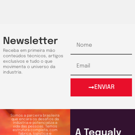
Newsletter
Receba em primeira mão
conteúdos técnicos, artigos
exclusivos e tudo o que
movimenta o universo da
industria.
ENVIAR
Somos a parceira brasileira
que encara os desafios da
indústria e potencializa a
vida das pessoas. Temos
A Tequaly
estrutura completa, com
fábrica, logística e