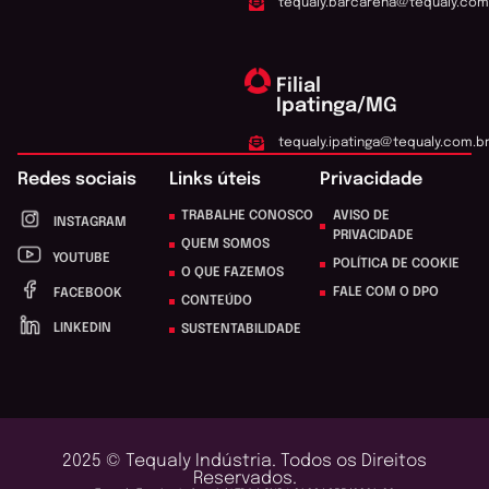
tequaly.barcarena@tequaly.com
Filial
Ipatinga/MG
tequaly.ipatinga@tequaly.com.b
Redes sociais
Links úteis
Privacidade
TRABALHE CONOSCO
AVISO DE
INSTAGRAM
PRIVACIDADE
QUEM SOMOS
YOUTUBE
POLÍTICA DE COOKIE
O QUE FAZEMOS
FALE COM O DPO
FACEBOOK
CONTEÚDO
LINKEDIN
SUSTENTABILIDADE
2025 © Tequaly Indústria. Todos os Direitos
Reservados.