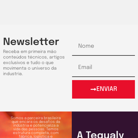
Newsletter
Receba em primeira mão
conteúdos técnicos, artigos
exclusivos e tudo o que
movimenta o universo da
industria.
ENVIAR
Somos a parceira brasileira
que encara os desafios da
indústria e potencializa a
vida das pessoas. Temos
A Tequaly
estrutura completa, com
fábrica, logística e