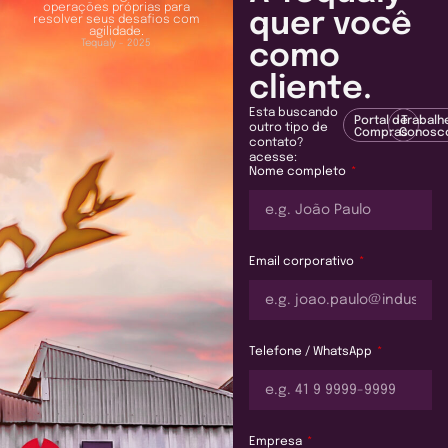
operações próprias para
quer você
resolver seus desafios com
agilidade.
Tequaly - 2025
como
cliente.
Esta buscando
Portal de
Trabalh
outro tipo de
Compras
Conosc
contato?
acesse:
Nome completo
Email corporativo
Telefone / WhatsApp
Empresa