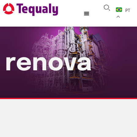
PT
renova