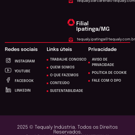
tequaly.barcarena@tequaly.com
Filial
Ipatinga/MG
tequaly.ipatinga@tequaly.com.b
Redes sociais
Links úteis
Privacidade
TRABALHE CONOSCO
AVISO DE
INSTAGRAM
PRIVACIDADE
QUEM SOMOS
YOUTUBE
POLÍTICA DE COOKIE
O QUE FAZEMOS
FALE COM O DPO
FACEBOOK
CONTEÚDO
LINKEDIN
SUSTENTABILIDADE
2025 © Tequaly Indústria. Todos os Direitos
Reservados.