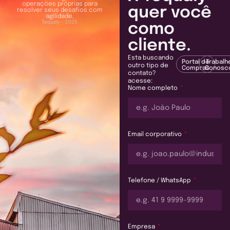
operações próprias para
quer você
resolver seus desafios com
agilidade.
Tequaly - 2025
como
cliente.
Esta buscando
Portal de
Trabalh
outro tipo de
Compras
Conosc
contato?
acesse:
Nome completo
Email corporativo
Telefone / WhatsApp
Empresa