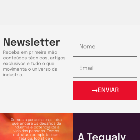
Newsletter
Receba em primeira mão
conteúdos técnicos, artigos
exclusivos e tudo o que
movimenta o universo da
industria.
ENVIAR
Somos a parceira brasileira
que encara os desafios da
indústria e potencializa a
vida das pessoas. Temos
A Tequaly
estrutura completa, com
fábrica, logística e