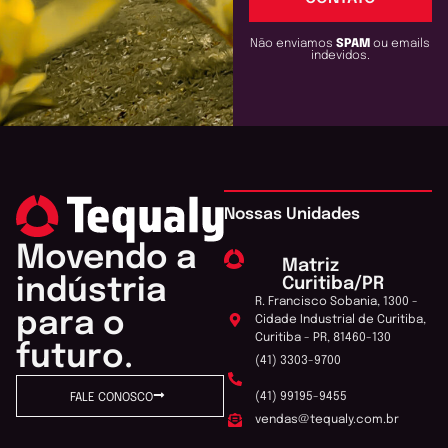
Não enviamos
SPAM
ou emails
indevidos.
Nossas Unidades
Movendo a
Matriz
Curitiba/PR
indústria
R. Francisco Sobania, 1300 -
para o
Cidade Industrial de Curitiba,
Curitiba - PR, 81460-130
futuro.
(41) 3303-9700
(41) 99195-9455
FALE CONOSCO
vendas@tequaly.com.br