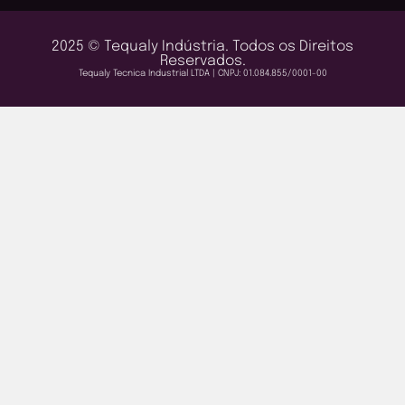
2025 © Tequaly Indústria. Todos os Direitos
Reservados.
Tequaly Tecnica Industrial LTDA | CNPJ: 01.084.855/0001-00