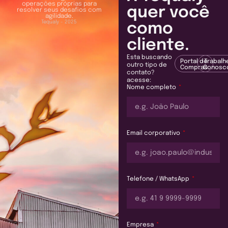
operações próprias para
quer você
resolver seus desafios com
agilidade.
Tequaly - 2025
como
cliente.
Esta buscando
Portal de
Trabalh
outro tipo de
Compras
Conosc
contato?
acesse:
Nome completo
Email corporativo
Telefone / WhatsApp
Empresa