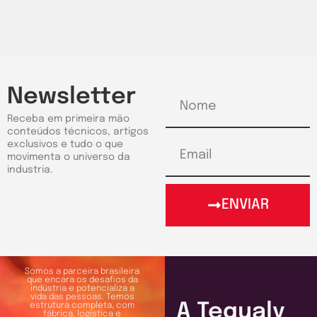
Newsletter
Receba em primeira mão
conteúdos técnicos, artigos
exclusivos e tudo o que
movimenta o universo da
industria.
ENVIAR
Somos a parceira brasileira
que encara os desafios da
indústria e potencializa a
vida das pessoas. Temos
A Tequaly
estrutura completa, com
fábrica, logística e