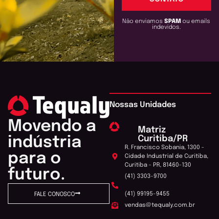
Não enviamos
SPAM
ou emails
indevidos.
Nossas Unidades
Movendo a
Matriz
Curitiba/PR
indústria
R. Francisco Sobania, 1300 -
para o
Cidade Industrial de Curitiba,
Curitiba - PR, 81460-130
futuro.
(41) 3303-9700
(41) 99195-9455
FALE CONOSCO
vendas@tequaly.com.br