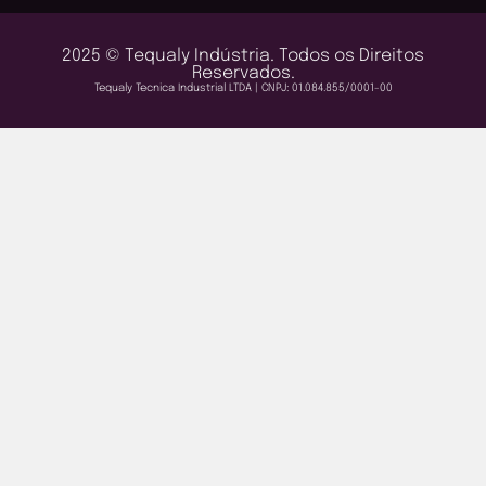
2025 © Tequaly Indústria. Todos os Direitos
Reservados.
Tequaly Tecnica Industrial LTDA | CNPJ: 01.084.855/0001-00