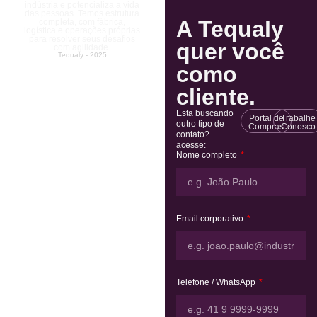
indústria e potencializa a vida
das pessoas. Temos estrutura
A Tequaly
completa, com fábrica,
logística e operações próprias
para resolver seus desafios
quer você
com agilidade.
Tequaly - 2025
como
cliente.
Esta buscando
Portal de
Trabalhe
outro tipo de
Compras
Conosco
contato?
acesse:
Nome completo
Email corporativo
Telefone / WhatsApp