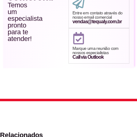
Temos
um
Entre em contato através do
especialista
nosso email comercial
vendas@tequaly.com.br
pronto
para te
atender!
Marque uma reunião com
nossos especialistas
Call via Outlook
Relacionados