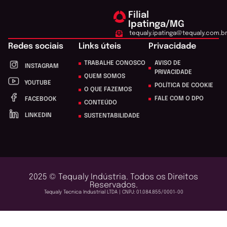
Filial
Ipatinga/MG
tequaly.ipatinga@tequaly.com.b
Redes sociais
Links úteis
Privacidade
TRABALHE CONOSCO
AVISO DE
INSTAGRAM
PRIVACIDADE
QUEM SOMOS
YOUTUBE
POLÍTICA DE COOKIE
O QUE FAZEMOS
FALE COM O DPO
FACEBOOK
CONTEÚDO
LINKEDIN
SUSTENTABILIDADE
2025 © Tequaly Indústria. Todos os Direitos
Reservados.
Tequaly Tecnica Industrial LTDA | CNPJ: 01.084.855/0001-00