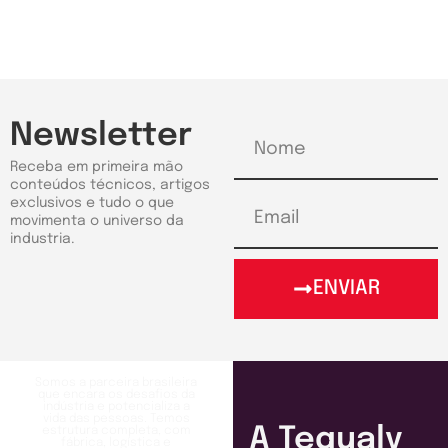
Newsletter
Receba em primeira mão
conteúdos técnicos, artigos
exclusivos e tudo o que
movimenta o universo da
industria.
ENVIAR
Somos a parceira brasileira
que encara os desafios da
indústria e potencializa a
vida das pessoas. Temos
A Tequaly
estrutura completa, com
fábrica, logística e