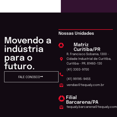
Nossas Unidades
Movendo a
Matriz
indústria
Curitiba/PR
R. Francisco Sobania, 1300 -
para o
Cidade Industrial de Curitiba,
Curitiba - PR, 81460-130
futuro.
(41) 3303-9700
FALE CONOSCO
(41) 99195-9455
vendas@tequaly.com.br
Filial
Barcarena/PA
tequaly.barcarena@tequaly.com