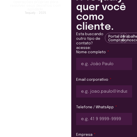
operações próprias para
quer você
resolver seus desafios com
agilidade.
Tequaly - 2025
como
cliente.
Esta buscando
Portal de
Trabalh
outro tipo de
Compras
Conosc
contato?
acesse:
Nome completo
Email corporativo
Telefone / WhatsApp
Empresa