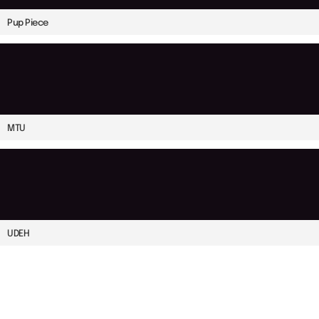
Pup Piece
MTU
UDEH