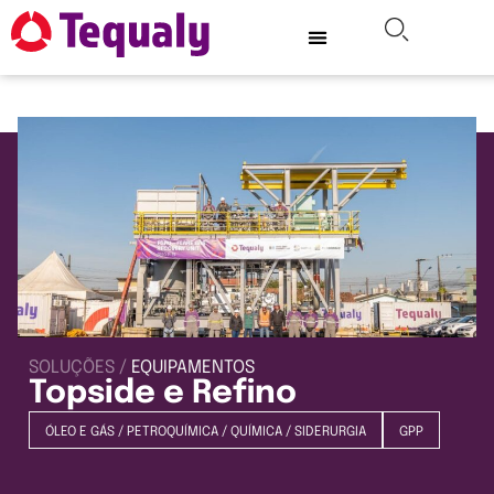
SOLUÇÕES /
EQUIPAMENTOS
Topside e Refino
ÓLEO E GÁS
/
PETROQUÍMICA
/
QUÍMICA
/
SIDERURGIA
GPP